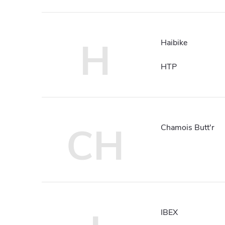
H
Haibike
HTP
CH
Chamois Butt'r
IBEX