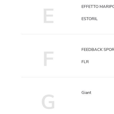
E
EFFETTO MARIP
ESTORIL
F
FEEDBACK SPO
FLR
G
Giant