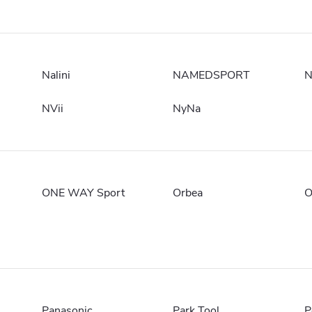
Nalini
NAMEDSPORT
N
NVii
NyNa
ONE WAY Sport
Orbea
O
Panasonic
Park Tool
P