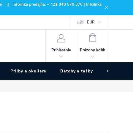
 || Infolinka predajňa: + 421 948 570 370 | Infolinka
EUR
NÁKUPNÝ
KOŠÍK
Prázdny košík
Prihlásenie
Prilby a okuliare
Batohy a tašky
Outdoor špo