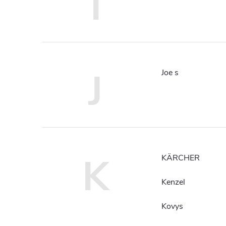
I
J
Joe s
K
KÄRCHER
Kenzel
Kovys