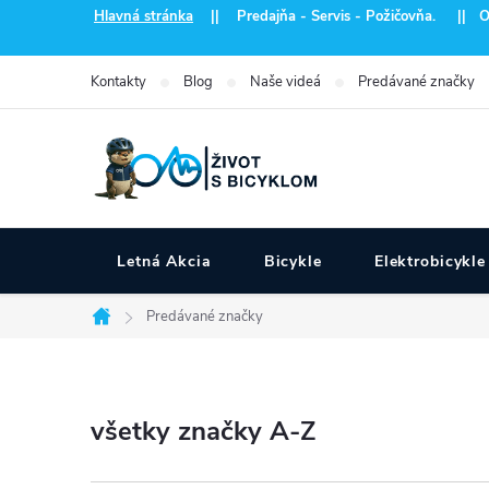
Prejsť
Hlavná stránka
|| Predajňa - Servis - Požičovňa. || Otvo
na
obsah
Kontakty
Blog
Naše videá
Predávané značky
Letná Akcia
Bicykle
Elektrobicykle
Predávané značky
Domov
všetky značky A-Z