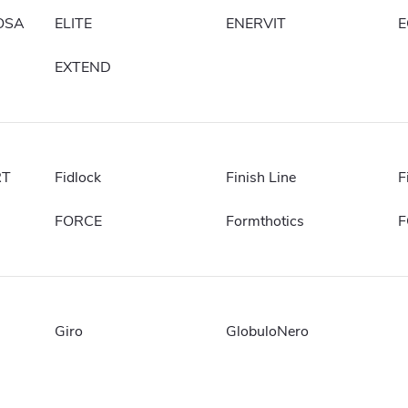
OSA
ELITE
ENERVIT
E
EXTEND
RT
Fidlock
Finish Line
F
FORCE
Formthotics
F
Giro
GlobuloNero