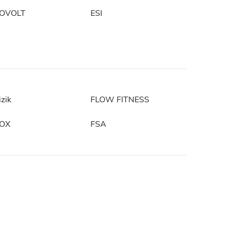
OVOLT
ESI
eshop.zivotsbicyklom.sk - Chat
izik
FLOW FITNESS
OX
FSA