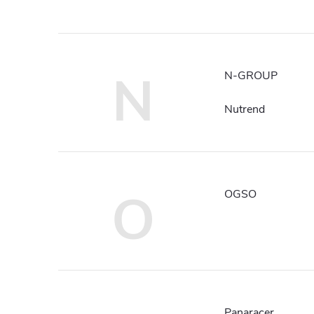
N
N-GROUP
Nutrend
O
OGSO
Panaracer