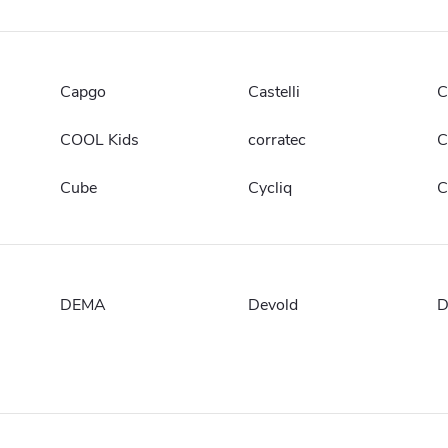
Capgo
Castelli
C
COOL Kids
corratec
C
Cube
Cycliq
C
DEMA
Devold
D