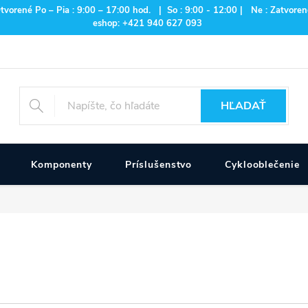
rené Po – Pia : 9:00 – 17:00 hod. | So : 9:00 - 12:00 | Ne : Zatvorené
eshop: +421 940 627 093
HĽADAŤ
Komponenty
Príslušenstvo
Cyklooblečenie