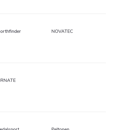
orthfinder
NOVATEC
RNATE
edalsport
Peltonen