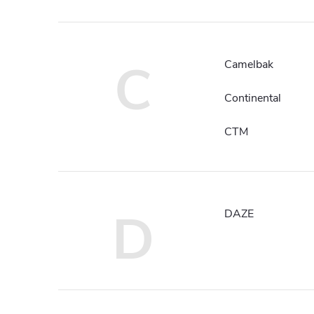
C
Camelbak
Continental
CTM
D
DAZE