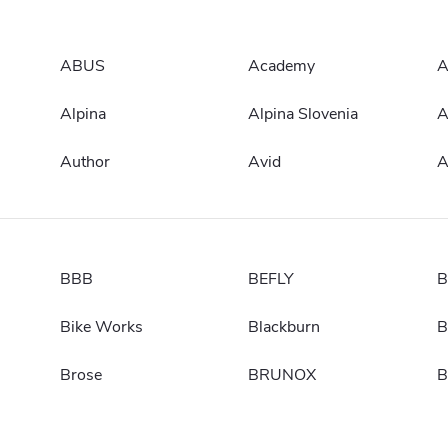
ABUS
Academy
A
Alpina
Alpina Slovenia
Author
Avid
A
BBB
BEFLY
B
Bike Works
Blackburn
B
Brose
BRUNOX
B