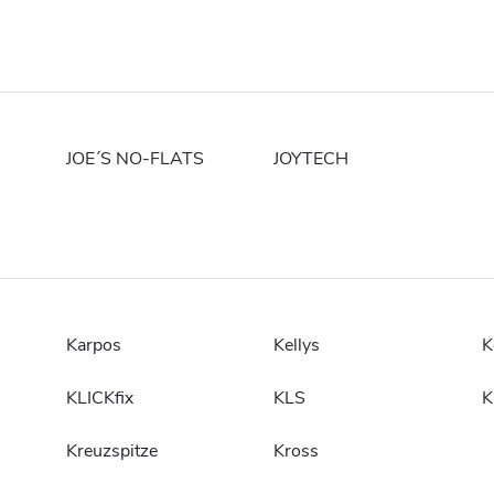
JOE´S NO-FLATS
JOYTECH
Karpos
Kellys
K
KLICKfix
KLS
K
Kreuzspitze
Kross