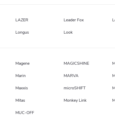
LAZER
Leader Fox
L
Longus
Look
Magene
MAGICSHINE
M
Marin
MARVA
Maxxis
microSHIFT
M
Mitas
Monkey Link
M
MUC-OFF