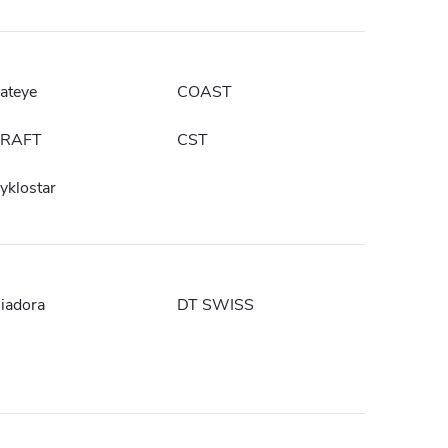
ateye
COAST
RAFT
CST
yklostar
iadora
DT SWISS