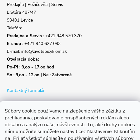
i
Predajňa | Požičovňa | Servis
e
Ľ.Štúra 487/47
93401 Levice
Telefón:
Predajňa a Servis :
+421 948 570 370
E-shop :
+421 940 627 093
E-mail: info@zivotsbicyklom.sk
Otváracia doba:
Po-Pi : 9,oo - 17,oo hod
So : 9,oo - 12,oo | Ne : Zatvorené
Kontaktný formulár
Súbory cookie používame na zlepšenie vášho zážitku z
prehliadania, poskytovanie prispôsobených reklám alebo
obsahu a analýzu našej návštevnosti.
To, aké druhy cookies
nám umožníte si môžete nastaviť cez Nastavenie.
Kliknutím
na „Prijať všetko“ súhlasíte s používaním všetkých súborov