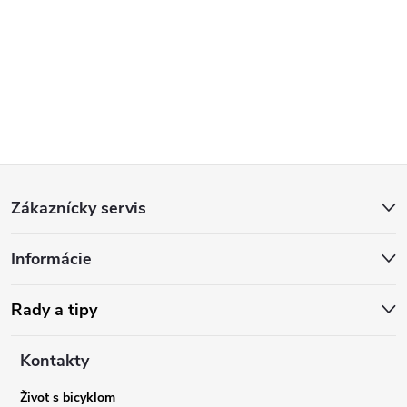
Z
Zákaznícky servis
á
Informácie
p
ä
Rady a tipy
t
Kontakty
Život s bicyklom