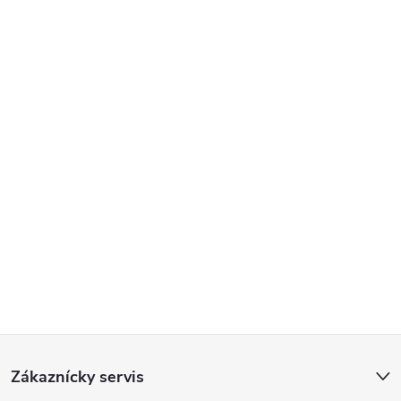
Z
Zákaznícky servis
á