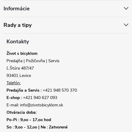
Informácie
p
ä
Rady a tipy
t
Kontakty
i
Život s bicyklom
Predajňa | Požičovňa | Servis
e
Ľ.Štúra 487/47
93401 Levice
Telefón:
Predajňa a Servis :
+421 948 570 370
E-shop :
+421 940 627 093
E-mail: info@zivotsbicyklom.sk
Otváracia doba:
Po-Pi : 9,oo - 17,oo hod
So : 9,oo - 12,oo | Ne : Zatvorené