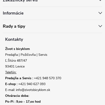
á
Informácie
p
ä
Rady a tipy
t
Kontakty
i
Život s bicyklom
Predajňa | Požičovňa | Servis
e
Ľ.Štúra 487/47
93401 Levice
Telefón:
Predajňa a Servis :
+421 948 570 370
E-shop :
+421 940 627 093
E-mail: info@zivotsbicyklom.sk
Otváracia doba:
Po-Pi : 9,oo - 17,oo hod