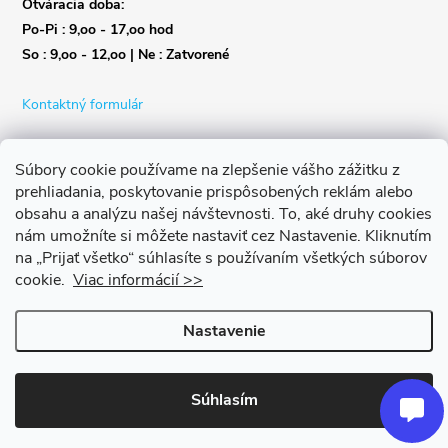
Otváracia doba:
Po-Pi : 9,oo - 17,oo hod
So : 9,oo - 12,oo | Ne : Zatvorené
Kontaktný formulár
Súbory cookie používame na zlepšenie vášho zážitku z
prehliadania, poskytovanie prispôsobených reklám alebo
obsahu a analýzu našej návštevnosti.
To, aké druhy cookies
nám umožníte si môžete nastaviť cez Nastavenie.
Kliknutím
na „Prijať všetko“ súhlasíte s používaním všetkých súborov
cookie.
Viac informácií >>
Nastavenie
Copyright 2026
Život s bicyklom
. Všetky práva vyhradené.
Upraviť
nastavenie cookies
Súhlasím
Vytvoril Shoptet Premium