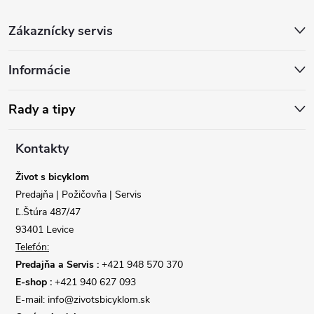
Z
Zákaznícky servis
á
Informácie
p
ä
Rady a tipy
t
Kontakty
i
Život s bicyklom
Predajňa | Požičovňa | Servis
e
Ľ.Štúra 487/47
93401 Levice
Telefón:
Predajňa a Servis :
+421 948 570 370
E-shop :
+421 940 627 093
E-mail: info@zivotsbicyklom.sk