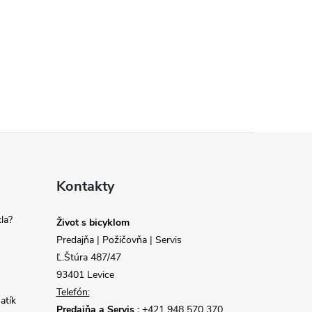
Kontakty
la?
Život s bicyklom
Predajňa | Požičovňa | Servis
Ľ.Štúra 487/47
93401 Levice
Telefón:
atík
Predajňa a Servis :
+421 948 570 370