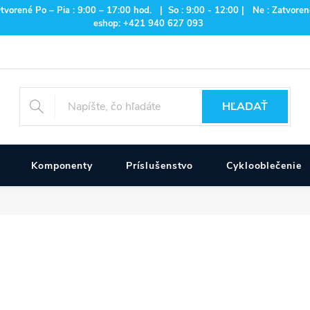
rené Po – Pia : 9:00 – 17:00 hod. | So : 9:00 - 12:00 | Ne : Zatvorené
eshop: +421 940 627 093
HĽADAŤ
Komponenty
Príslušenstvo
Cyklooblečenie