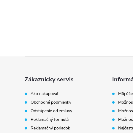
Z
á
Zákaznícky servis
Informá
p
Ako nakupovať
Môj úče
Obchodné podmienky
Možnost
ä
Odstúpenie od zmluvy
Možnost
t
Reklamačný formulár
Možnosť
Reklamačný poriadok
Najčaste