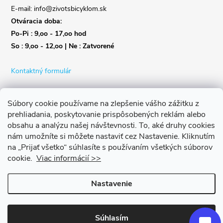
E-mail: info@zivotsbicyklom.sk
Otváracia doba:
Po-Pi : 9,oo - 17,oo hod
So : 9,oo - 12,oo | Ne : Zatvorené
Kontaktný formulár
Súbory cookie používame na zlepšenie vášho zážitku z
prehliadania, poskytovanie prispôsobených reklám alebo
obsahu a analýzu našej návštevnosti.
To, aké druhy cookies
nám umožníte si môžete nastaviť cez Nastavenie.
Kliknutím
na „Prijať všetko“ súhlasíte s používaním všetkých súborov
cookie.
Viac informácií >>
Nastavenie
Copyright 2026
Život s bicyklom
. Všetky práva vyhradené.
Upraviť
nastavenie cookies
Súhlasím