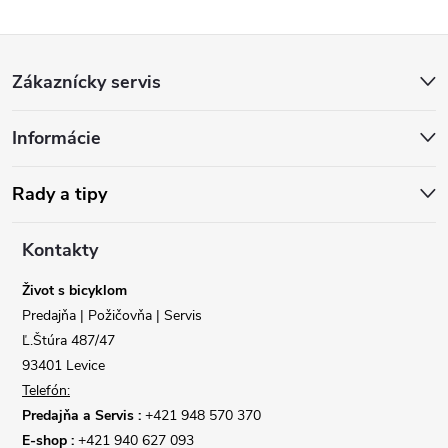
Z
Zákaznícky servis
á
Informácie
p
ä
Rady a tipy
t
Kontakty
i
Život s bicyklom
Predajňa | Požičovňa | Servis
e
Ľ.Štúra 487/47
93401 Levice
Telefón:
Predajňa a Servis :
+421 948 570 370
E-shop :
+421 940 627 093