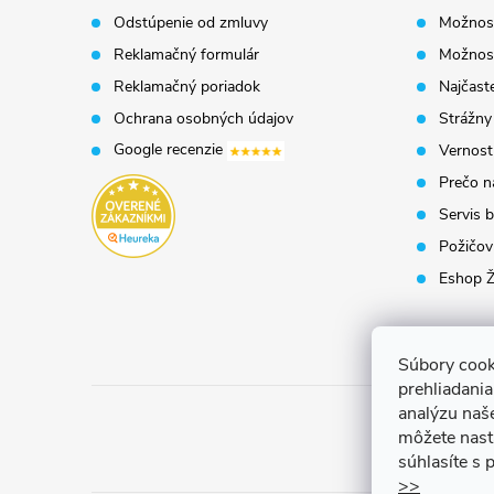
ä
Odstúpenie od zmluvy
Možnost
t
Reklamačný formulár
Možnosť
Reklamačný poriadok
Najčaste
i
Ochrana osobných údajov
Strážny
Google recenzie
Vernost
e
Prečo n
Servis b
Požičovň
Eshop Ž
Súbory cook
prehliadani
analýzu naš
môžete nast
súhlasíte s
>>