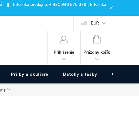
 || Infolinka predajňa: + 421 948 570 370 | Infolinka
EUR
NÁKUPNÝ
KOŠÍK
Prázdny košík
Prihlásenie
Prilby a okuliare
Batohy a tašky
Outdoor špo
ge pár