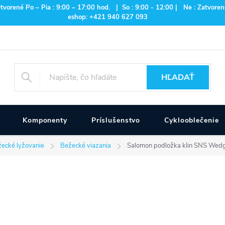
rené Po – Pia : 9:00 – 17:00 hod. | So : 9:00 - 12:00 | Ne : Zatvorené
eshop: +421 940 627 093
HĽADAŤ
Komponenty
Príslušenstvo
Cyklooblečenie
ecké lyžovanie
Bežecké viazania
Salomon podložka klin SNS Wed