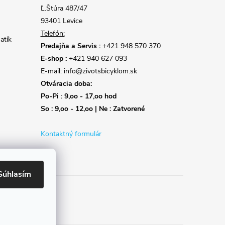
Ľ.Štúra 487/47
93401 Levice
Telefón:
atík
Predajňa a Servis :
+421 948 570 370
E-shop :
+421 940 627 093
E-mail: info@zivotsbicyklom.sk
Otváracia doba:
Po-Pi : 9,oo - 17,oo hod
So : 9,oo - 12,oo | Ne : Zatvorené
Kontaktný formulár
Súhlasím
Reklamácie
Doprava