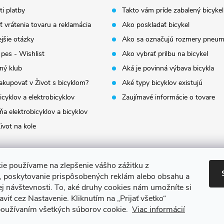
i platby
Takto vám príde zabalený bicykel
 vrátenia tovaru a reklamácia
Ako poskladať bicykel
jšie otázky
Ako sa označujú rozmery pneum
 pes - Wishlist
Ako vybrať prilbu na bicykel
ný klub
Aká je povinná výbava bicykla
akupovať v Život s bicyklom?
Aké typy bicyklov existujú
icyklov a elektrobicyklov
Zaujímavé informácie o tovare
a elektrobicyklov a bicyklov
ivot na kole
ie používame na zlepšenie vášho zážitku z
a, poskytovanie prispôsobených reklám alebo obsahu a
ej návštevnosti.
To, aké druhy cookies nám umožníte si
aviť cez Nastavenie.
Kliknutím na „Prijať všetko“
 používaním všetkých súborov cookie.
Viac informácií