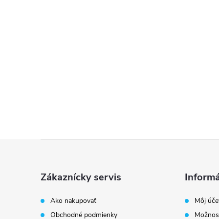
Z
á
Zákaznícky servis
Informá
p
Ako nakupovať
Môj úče
Obchodné podmienky
Možnost