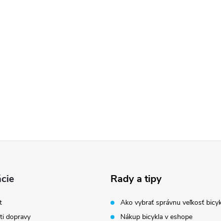
cie
Rady a tipy
t
Ako vybrať správnu veľkosť bicyk
i dopravy
Nákup bicykla v eshope