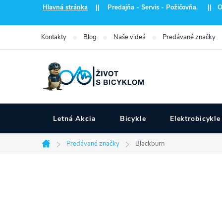
Prejsť
Hlavná stránka
|| Predajňa - Servis - Požičovňa. || Otvo
na
obsah
Kontakty
Blog
Naše videá
Predávané značky
Letná Akcia
Bicykle
Elektrobicykle
Predávané značky
Blackburn
Domov