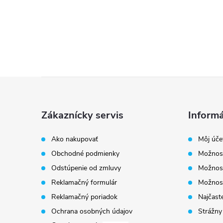
Z
á
Zákaznícky servis
Informá
p
Ako nakupovať
Môj úče
Obchodné podmienky
Možnost
ä
Odstúpenie od zmluvy
Možnost
t
Reklamačný formulár
Možnosť
Reklamačný poriadok
Najčaste
i
Ochrana osobných údajov
Strážny