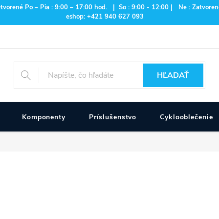
rené Po – Pia : 9:00 – 17:00 hod. | So : 9:00 - 12:00 | Ne : Zatvorené
eshop: +421 940 627 093
HĽADAŤ
Komponenty
Príslušenstvo
Cyklooblečenie