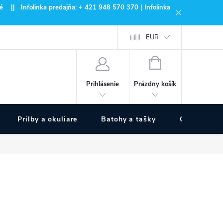
 || Infolinka predajňa: + 421 948 570 370 | Infolinka
EUR
NÁKUPNÝ
KOŠÍK
Prázdny košík
Prihlásenie
Prilby a okuliare
Batohy a tašky
Outdoor špo
eshop.zivotsbicyklom.sk - Chat