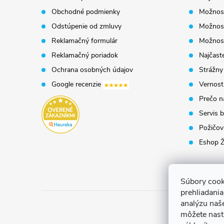
Obchodné podmienky
Možnost
ä
Odstúpenie od zmluvy
Možnost
t
Reklamačný formulár
Možnosť
Reklamačný poriadok
Najčaste
i
Ochrana osobných údajov
Strážny
Google recenzie
Vernost
e
Prečo n
Servis b
Požičovň
Eshop Ž
Súbory cook
prehliadani
analýzu naš
môžete nast