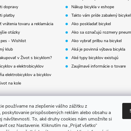
i dopravy
Nákup bicykla v eshope
i platby
Takto vám príde zabalený bicykel
 vrátenia tovaru a reklamácia
Ako poskladať bicykel
jšie otázky
Ako sa označujú rozmery pneum
 pes - Wishlist
Ako vybrať prilbu na bicykel
ný klub
Aká je povinná výbava bicykla
akupovať v Život s bicyklom?
Aké typy bicyklov existujú
icyklov a elektrobicyklov
Zaujímavé informácie o tovare
a elektrobicyklov a bicyklov
ivot na kole
ie používame na zlepšenie vášho zážitku z
a, poskytovanie prispôsobených reklám alebo obsahu a
ej návštevnosti.
To, aké druhy cookies nám umožníte si
aviť cez Nastavenie.
Kliknutím na „Prijať všetko“