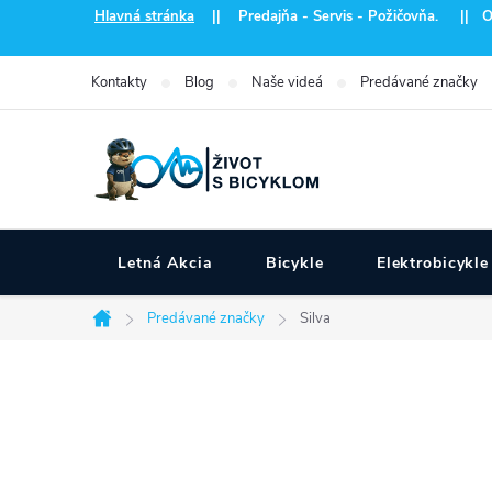
Prejsť
Hlavná stránka
|| Predajňa - Servis - Požičovňa. || Otvo
na
obsah
Kontakty
Blog
Naše videá
Predávané značky
Letná Akcia
Bicykle
Elektrobicykle
Predávané značky
Silva
Domov