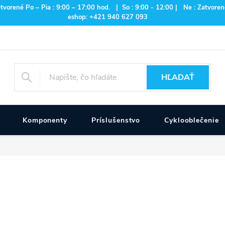
rené Po – Pia : 9:00 – 17:00 hod. | So : 9:00 - 12:00 | Ne : Zatvorené
eshop: +421 940 627 093
HĽADAŤ
Komponenty
Príslušenstvo
Cyklooblečenie