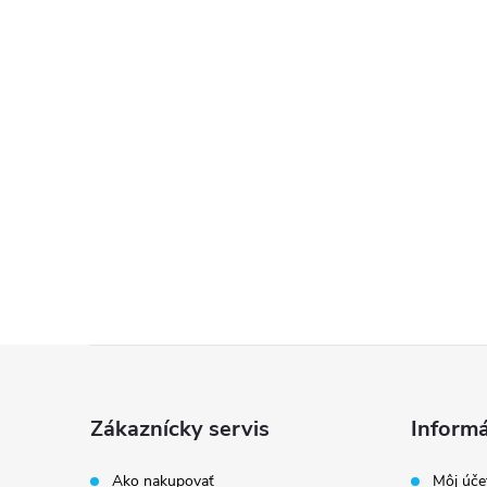
Z
á
Zákaznícky servis
Informá
p
Ako nakupovať
Môj úče