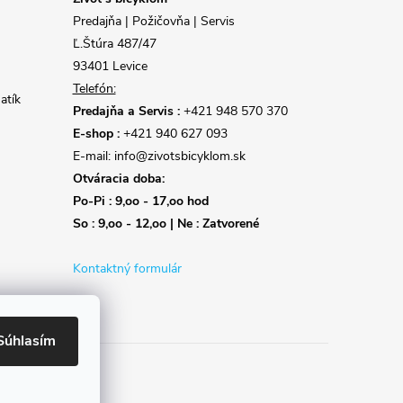
Predajňa | Požičovňa | Servis
Ľ.Štúra 487/47
93401 Levice
Telefón:
atík
Predajňa a Servis :
+421 948 570 370
E-shop :
+421 940 627 093
E-mail: info@zivotsbicyklom.sk
Otváracia doba:
Po-Pi : 9,oo - 17,oo hod
So : 9,oo - 12,oo | Ne : Zatvorené
Kontaktný formulár
Súhlasím
Reklamácie
Doprava