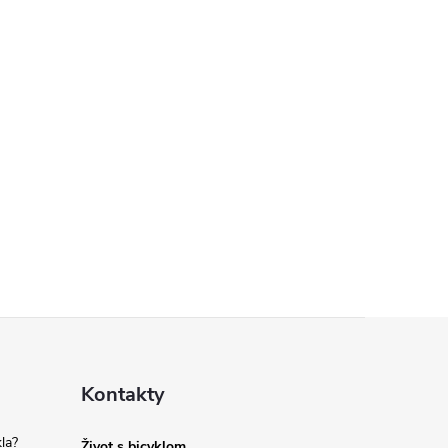
Kontakty
la?
Život s bicyklom