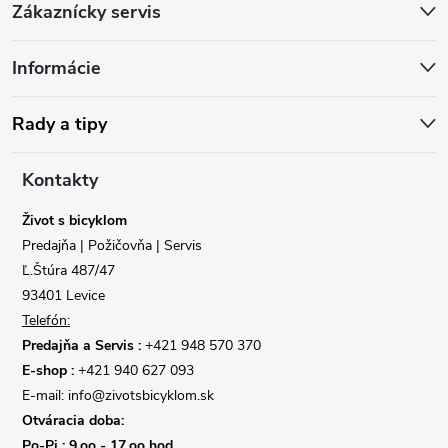
Zákaznícky servis
á
Informácie
p
ä
Rady a tipy
t
Kontakty
i
Život s bicyklom
Predajňa | Požičovňa | Servis
e
Ľ.Štúra 487/47
93401 Levice
Telefón:
Predajňa a Servis :
+421 948 570 370
Reklamácie
Doprava
E-shop :
+421 940 627 093
E-mail: info@zivotsbicyklom.sk
Poslať
Otváracia doba:
Po-Pi : 9,oo - 17,oo hod