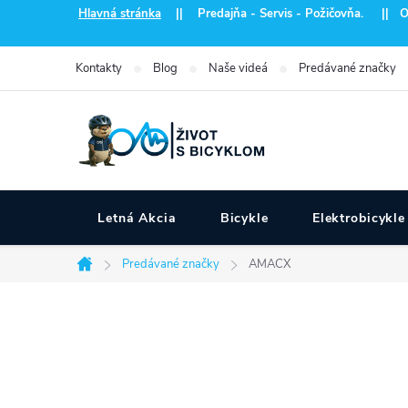
Prejsť
Hlavná stránka
|| Predajňa - Servis - Požičovňa. || Otvo
na
obsah
Kontakty
Blog
Naše videá
Predávané značky
Letná Akcia
Bicykle
Elektrobicykle
Predávané značky
AMACX
Domov