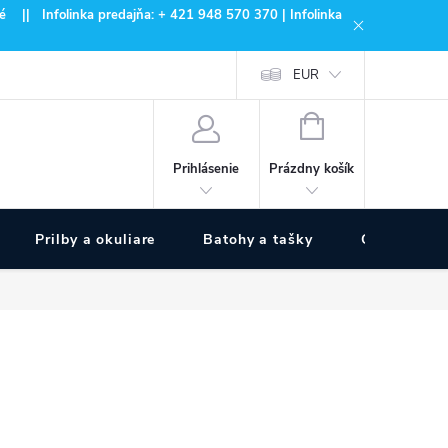
 || Infolinka predajňa: + 421 948 570 370 | Infolinka
EUR
NÁKUPNÝ
KOŠÍK
Prázdny košík
Prihlásenie
Prilby a okuliare
Batohy a tašky
Outdoor špo