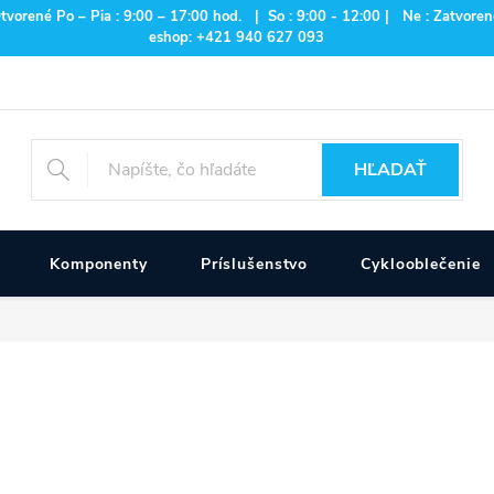
rené Po – Pia : 9:00 – 17:00 hod. | So : 9:00 - 12:00 | Ne : Zatvorené
eshop: +421 940 627 093
HĽADAŤ
Komponenty
Príslušenstvo
Cyklooblečenie