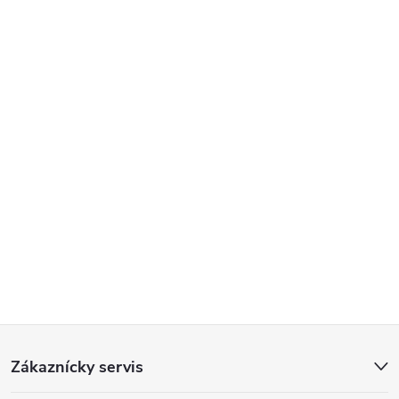
Z
Zákaznícky servis
á