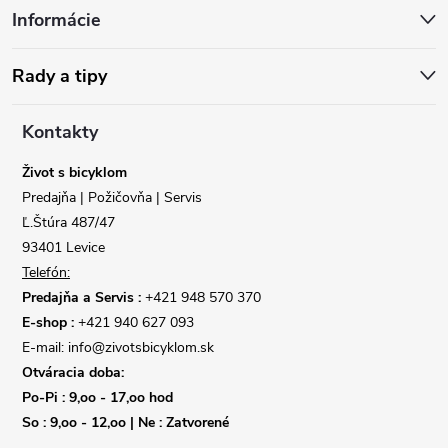
Informácie
p
ä
Rady a tipy
t
Kontakty
i
Život s bicyklom
Predajňa | Požičovňa | Servis
e
Ľ.Štúra 487/47
93401 Levice
Telefón:
Predajňa a Servis :
+421 948 570 370
E-shop :
+421 940 627 093
E-mail: info@zivotsbicyklom.sk
Otváracia doba:
Po-Pi : 9,oo - 17,oo hod
So : 9,oo - 12,oo | Ne : Zatvorené