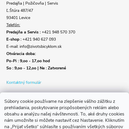
i
Predajňa | Požičovňa | Servis
e
Ľ.Štúra 487/47
93401 Levice
Telefón:
Predajňa a Servis :
+421 948 570 370
E-shop :
+421 940 627 093
E-mail: info@zivotsbicyklom.sk
Otváracia doba:
Po-Pi : 9,oo - 17,oo hod
So : 9,oo - 12,oo | Ne : Zatvorené
Kontaktný formulár
Súbory cookie používame na zlepšenie vášho zážitku z
prehliadania, poskytovanie prispôsobených reklám alebo
obsahu a analýzu našej návštevnosti.
To, aké druhy cookies
nám umožníte si môžete nastaviť cez Nastavenie.
Kliknutím
na „Prijať všetko“ súhlasíte s používaním všetkých súborov