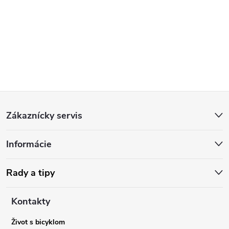
Z
Zákaznícky servis
á
Informácie
p
ä
Rady a tipy
t
Kontakty
Život s bicyklom