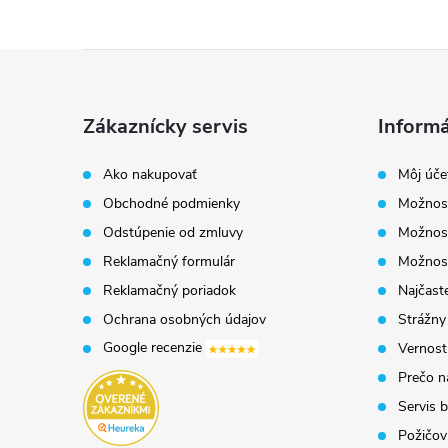
Z
á
Zákaznícky servis
Informá
p
Ako nakupovať
Môj úče
Obchodné podmienky
Možnost
ä
Odstúpenie od zmluvy
Možnost
t
Reklamačný formulár
Možnosť
Reklamačný poriadok
Najčaste
i
Ochrana osobných údajov
Strážny
Google recenzie
Vernost
e
Prečo n
Servis b
Požičovň