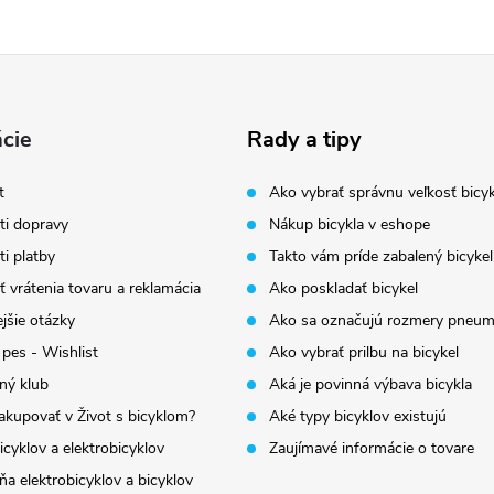
cie
Rady a tipy
t
Ako vybrať správnu veľkosť bicyk
i dopravy
Nákup bicykla v eshope
i platby
Takto vám príde zabalený bicykel
 vrátenia tovaru a reklamácia
Ako poskladať bicykel
jšie otázky
Ako sa označujú rozmery pneum
 pes - Wishlist
Ako vybrať prilbu na bicykel
ný klub
Aká je povinná výbava bicykla
akupovať v Život s bicyklom?
Aké typy bicyklov existujú
icyklov a elektrobicyklov
Zaujímavé informácie o tovare
a elektrobicyklov a bicyklov