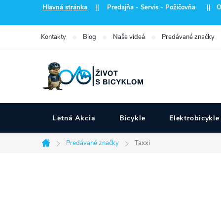
Prejsť
Hlavná stránka
|| Predajňa - Servis - Požičovňa. || Otvo
na
obsah
Kontakty
Blog
Naše videá
Predávané značky
Letná Akcia
Bicykle
Elektrobicykle
Predávané značky
Taxxi
Domov