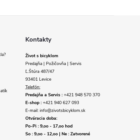
Kontakty
la?
Život s bicyklom
Predajňa | Požičovňa | Servis
Ľ.Štúra 487/47
93401 Levice
Telefón:
atík
Predajňa a Servis :
+421 948 570 370
E-shop :
+421 940 627 093
E-mail: info@zivotsbicyklom.sk
Otváracia doba:
Po-Pi : 9,oo - 17,oo hod
So : 9,oo - 12,oo | Ne : Zatvorené