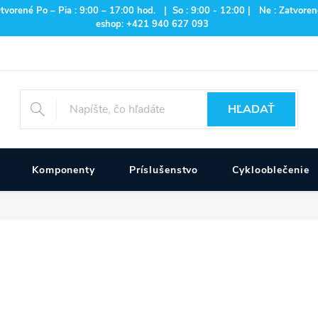
rené Po – Pia : 9:00 – 17:00 hod. | So : 9:00 - 12:00 | Ne : Zatvorené
eshop: +421 940 627 093
HĽADAŤ
Komponenty
Príslušenstvo
Cyklooblečenie