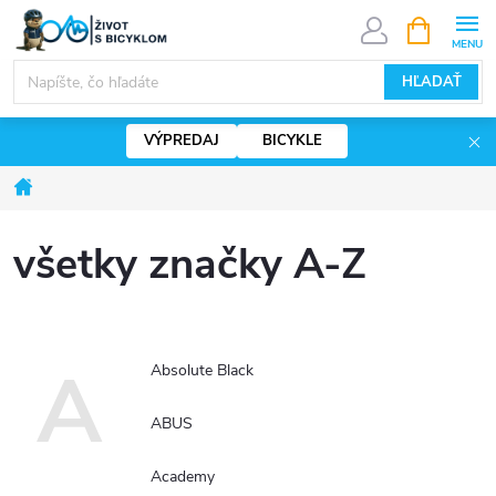
Prejsť
NÁKUPN
KOŠÍK
na
eshop.zivotsbicyklom.sk - Chat
obsah
HĽADAŤ
VÝPREDAJ
BICYKLE
Domov
všetky značky A-Z
A
Absolute Black
ABUS
Academy