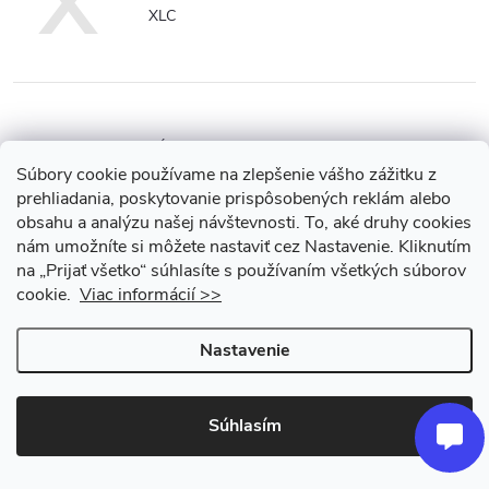
X
XLC
Z
ZÉFAL
Súbory cookie používame na zlepšenie vášho zážitku z
prehliadania, poskytovanie prispôsobených reklám alebo
ZIPP
obsahu a analýzu našej návštevnosti.
To, aké druhy cookies
nám umožníte si môžete nastaviť cez Nastavenie.
Kliknutím
ZOOM
na „Prijať všetko“ súhlasíte s používaním všetkých súborov
cookie.
Viac informácií >>
Nastavenie
Súhlasím