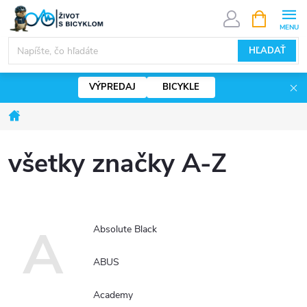
Prejsť
NÁKUPN
KOŠÍK
na
eshop.zivotsbicyklom.sk - Chat
obsah
HĽADAŤ
VÝPREDAJ
BICYKLE
Domov
všetky značky A-Z
A
Absolute Black
ABUS
Academy