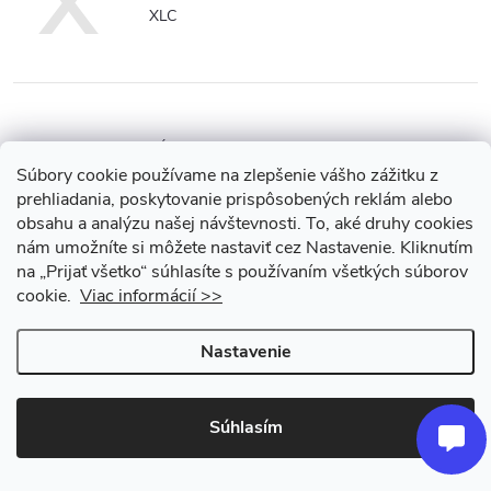
X
XLC
Z
ZÉFAL
Súbory cookie používame na zlepšenie vášho zážitku z
prehliadania, poskytovanie prispôsobených reklám alebo
ZIPP
obsahu a analýzu našej návštevnosti.
To, aké druhy cookies
nám umožníte si môžete nastaviť cez Nastavenie.
Kliknutím
ZOOM
na „Prijať všetko“ súhlasíte s používaním všetkých súborov
cookie.
Viac informácií >>
Nastavenie
Súhlasím