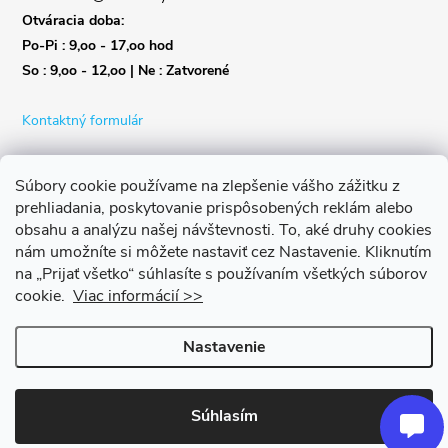
Otváracia doba:
Po-Pi : 9,oo - 17,oo hod
So : 9,oo - 12,oo | Ne : Zatvorené
Kontaktný formulár
Súbory cookie používame na zlepšenie vášho zážitku z
prehliadania, poskytovanie prispôsobených reklám alebo
obsahu a analýzu našej návštevnosti.
To, aké druhy cookies
nám umožníte si môžete nastaviť cez Nastavenie.
Kliknutím
na „Prijať všetko“ súhlasíte s používaním všetkých súborov
cookie.
Viac informácií >>
Nastavenie
Copyright 2026
Život s bicyklom
. Všetky práva vyhradené.
Upraviť
nastavenie cookies
Súhlasím
Vytvoril Shoptet Premium