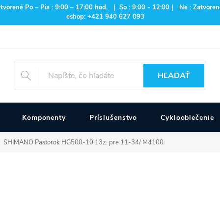
rené Po – Pia : 9:00 – 17:00 hod. | So : 9:00 - 12:00 | Ne : Zatvorené
eshop: +421 940 627 093
HĽADAŤ
Komponenty
Príslušenstvo
Cyklooblečenie
SHIMANO Pastorok HG500-10 13z. pre 11-34/ M4100