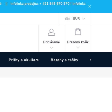
 || Infolinka predajňa: + 421 948 570 370 | Infolinka
EUR
NÁKUPNÝ
KOŠÍK
Prázdny košík
Prihlásenie
Prilby a okuliare
Batohy a tašky
Outdoor špo