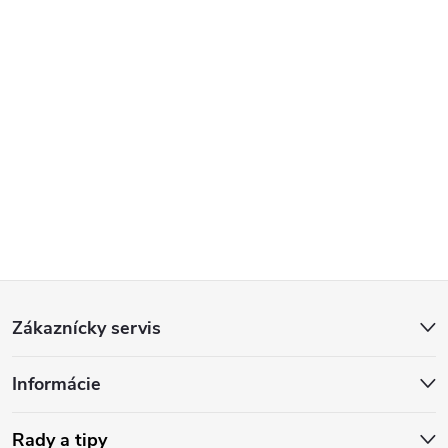
Z
Zákaznícky servis
á
Informácie
p
Rady a tipy