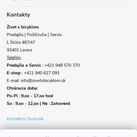
ä
t
Kontakty
i
Život s bicyklom
Predajňa | Požičovňa | Servis
e
Ľ.Štúra 487/47
93401 Levice
Telefón:
Predajňa a Servis :
+421 948 570 370
E-shop :
+421 940 627 093
E-mail: info@zivotsbicyklom.sk
Otváracia doba:
Po-Pi : 9,oo - 17,oo hod
So : 9,oo - 12,oo | Ne : Zatvorené
Kontaktný formulár