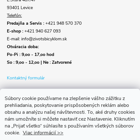
e
93401 Levice
Telefón:
Predajňa a Servis :
+421 948 570 370
E-shop :
+421 940 627 093
E-mail: info@zivotsbicyklom.sk
Otváracia doba:
Po-Pi : 9,oo - 17,oo hod
So : 9,oo - 12,oo | Ne : Zatvorené
Kontaktný formulár
Súbory cookie používame na zlepšenie vášho zážitku z
prehliadania, poskytovanie prispôsobených reklám alebo
obsahu a analýzu našej návštevnosti.
To, aké druhy cookies
nám umožníte si môžete nastaviť cez Nastavenie.
Kliknutím
na „Prijať všetko“ súhlasíte s používaním všetkých súborov
cookie.
Viac informácií >>