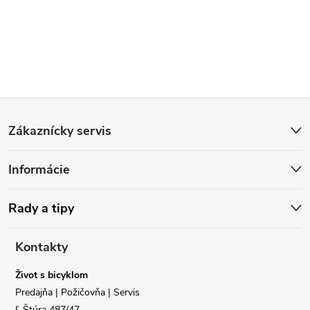
Z
Zákaznícky servis
á
Informácie
p
ä
Rady a tipy
t
Kontakty
i
Život s bicyklom
Predajňa | Požičovňa | Servis
Ľ.Štúra 487/47