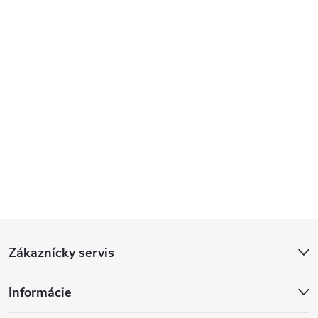
Z
Zákaznícky servis
á
Informácie
p