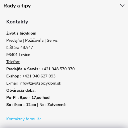
ä
Rady a tipy
t
Kontakty
i
Život s bicyklom
Predajňa | Požičovňa | Servis
e
Ľ.Štúra 487/47
93401 Levice
Telefón:
Predajňa a Servis :
+421 948 570 370
E-shop :
+421 940 627 093
E-mail: info@zivotsbicyklom.sk
Otváracia doba:
Po-Pi : 9,oo - 17,oo hod
So : 9,oo - 12,oo | Ne : Zatvorené
Kontaktný formulár