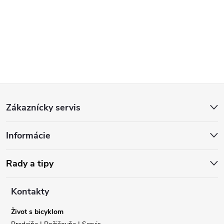
Z
Zákaznícky servis
á
Informácie
p
ä
Rady a tipy
t
Kontakty
i
Život s bicyklom