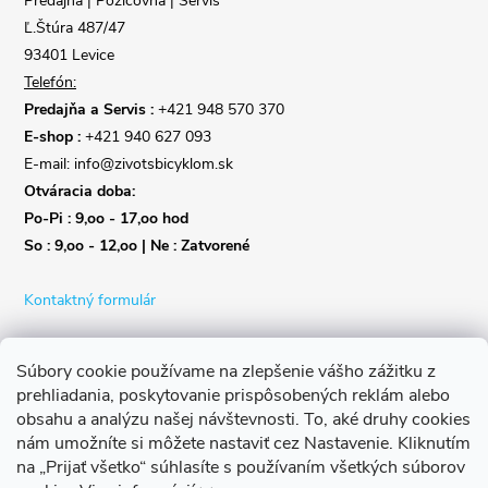
Predajňa | Požičovňa | Servis
e
Ľ.Štúra 487/47
93401 Levice
Telefón:
Predajňa a Servis :
+421 948 570 370
E-shop :
+421 940 627 093
E-mail: info@zivotsbicyklom.sk
Otváracia doba:
Po-Pi : 9,oo - 17,oo hod
So : 9,oo - 12,oo | Ne : Zatvorené
Kontaktný formulár
Súbory cookie používame na zlepšenie vášho zážitku z
prehliadania, poskytovanie prispôsobených reklám alebo
obsahu a analýzu našej návštevnosti.
To, aké druhy cookies
nám umožníte si môžete nastaviť cez Nastavenie.
Kliknutím
na „Prijať všetko“ súhlasíte s používaním všetkých súborov