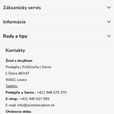
Z
Zákaznícky servis
á
Informácie
p
ä
Rady a tipy
t
Kontakty
i
Život s bicyklom
Predajňa | Požičovňa | Servis
e
Ľ.Štúra 487/47
93401 Levice
Telefón:
Predajňa a Servis :
+421 948 570 370
E-shop :
+421 940 627 093
E-mail: info@zivotsbicyklom.sk
Otváracia doba: