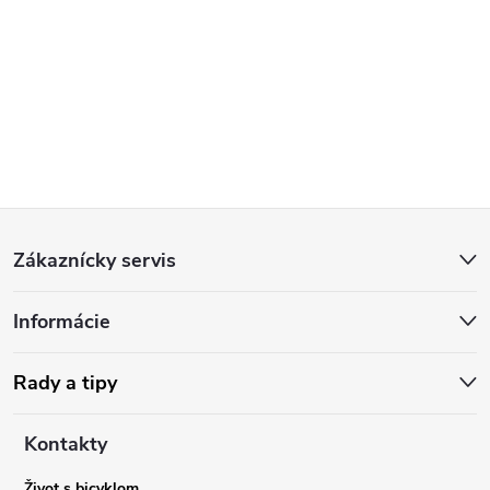
Z
Zákaznícky servis
á
Informácie
p
ä
Rady a tipy
t
Kontakty
Život s bicyklom