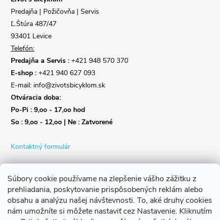
i
Predajňa | Požičovňa | Servis
e
Ľ.Štúra 487/47
93401 Levice
Telefón:
Predajňa a Servis :
+421 948 570 370
E-shop :
+421 940 627 093
E-mail: info@zivotsbicyklom.sk
Otváracia doba:
Po-Pi : 9,oo - 17,oo hod
So : 9,oo - 12,oo | Ne : Zatvorené
Kontaktný formulár
Súbory cookie používame na zlepšenie vášho zážitku z
prehliadania, poskytovanie prispôsobených reklám alebo
obsahu a analýzu našej návštevnosti.
To, aké druhy cookies
nám umožníte si môžete nastaviť cez Nastavenie.
Kliknutím