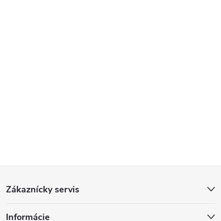
Z
Zákaznícky servis
á
Informácie