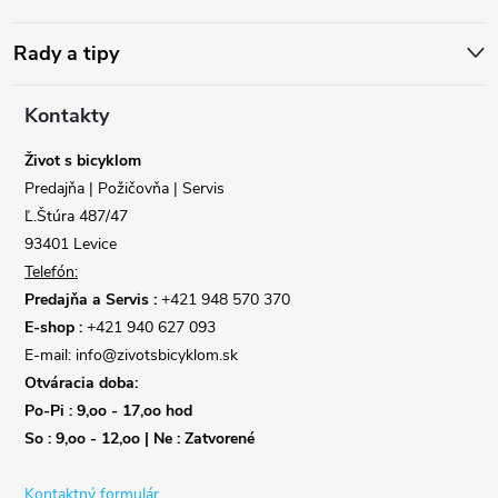
p
ä
Rady a tipy
t
Kontakty
i
Život s bicyklom
Predajňa | Požičovňa | Servis
e
Ľ.Štúra 487/47
93401 Levice
Telefón:
Predajňa a Servis :
+421 948 570 370
E-shop :
+421 940 627 093
E-mail: info@zivotsbicyklom.sk
Otváracia doba:
Po-Pi : 9,oo - 17,oo hod
So : 9,oo - 12,oo | Ne : Zatvorené
Kontaktný formulár