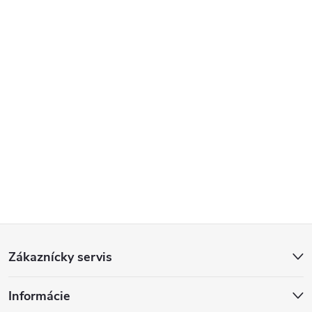
Z
Zákaznícky servis
á
Informácie
p