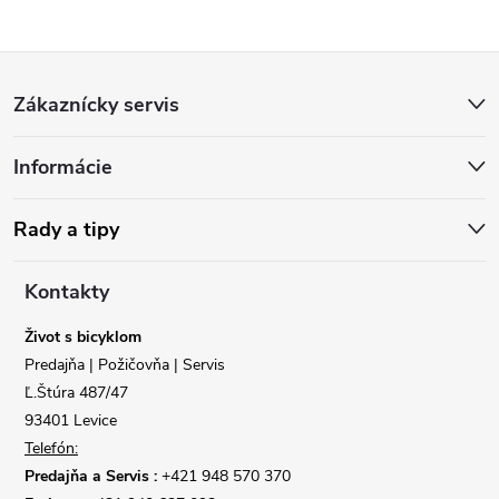
Z
Zákaznícky servis
á
Informácie
p
ä
Rady a tipy
t
Kontakty
i
Život s bicyklom
Predajňa | Požičovňa | Servis
e
Ľ.Štúra 487/47
93401 Levice
Telefón:
Predajňa a Servis :
+421 948 570 370