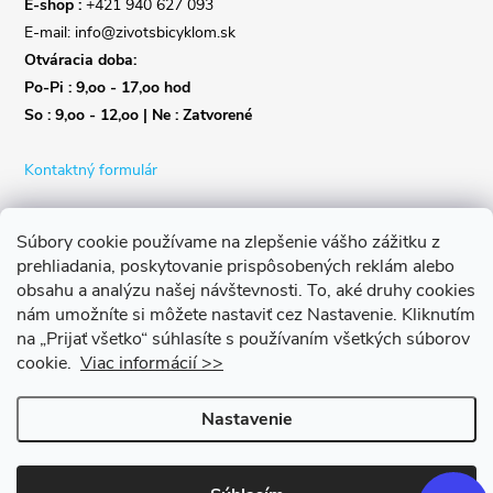
E-shop :
+421 940 627 093
E-mail: info@zivotsbicyklom.sk
Otváracia doba:
Po-Pi : 9,oo - 17,oo hod
So : 9,oo - 12,oo | Ne : Zatvorené
Kontaktný formulár
Súbory cookie používame na zlepšenie vášho zážitku z
prehliadania, poskytovanie prispôsobených reklám alebo
obsahu a analýzu našej návštevnosti.
To, aké druhy cookies
nám umožníte si môžete nastaviť cez Nastavenie.
Kliknutím
na „Prijať všetko“ súhlasíte s používaním všetkých súborov
cookie.
Viac informácií >>
Nastavenie
Copyright 2026
Život s bicyklom
. Všetky práva vyhradené.
Upraviť
nastavenie cookies