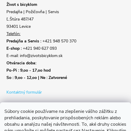
i
Život s bicyklom
Predajňa | Požičovňa | Servis
e
Ľ.Štúra 487/47
93401 Levice
Telefón:
Predajňa a Servis :
+421 948 570 370
E-shop :
+421 940 627 093
E-mail: info@zivotsbicyklom.sk
Otváracia doba:
Po-Pi : 9,oo - 17,oo hod
So : 9,oo - 12,oo | Ne : Zatvorené
Kontaktný formulár
Súbory cookie používame na zlepšenie vášho zážitku z
prehliadania, poskytovanie prispôsobených reklám alebo
obsahu a analýzu našej návštevnosti.
To, aké druhy cookies
nám umožníte si môžete nastaviť cez Nastavenie.
Kliknutím