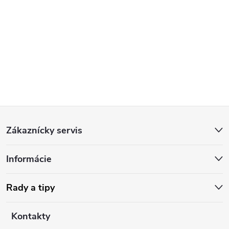
Poslať
Z
Zákaznícky servis
á
Informácie
p
ä
Rady a tipy
t
Kontakty