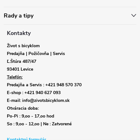
p
ä
Rady a tipy
t
Kontakty
i
Život s bicyklom
Predajňa | Požičovňa | Servis
e
Ľ.Štúra 487/47
93401 Levice
Telefón:
Predajňa a Servis :
+421 948 570 370
E-shop :
+421 940 627 093
E-mail: info@zivotsbicyklom.sk
Otváracia doba:
Po-Pi : 9,oo - 17,oo hod
So : 9,oo - 12,oo | Ne : Zatvorené
Kontaktný formulár