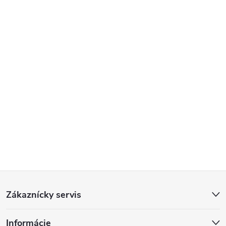
Z
Zákaznícky servis
á
Informácie