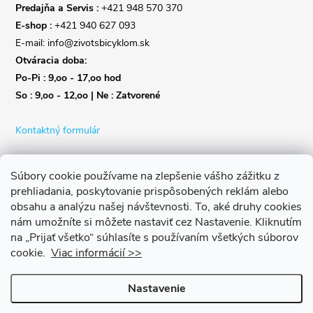
Predajňa a Servis :
+421 948 570 370
E-shop :
+421 940 627 093
E-mail: info@zivotsbicyklom.sk
Otváracia doba:
Po-Pi : 9,oo - 17,oo hod
So : 9,oo - 12,oo | Ne : Zatvorené
Kontaktný formulár
Súbory cookie používame na zlepšenie vášho zážitku z
prehliadania, poskytovanie prispôsobených reklám alebo
obsahu a analýzu našej návštevnosti.
To, aké druhy cookies
nám umožníte si môžete nastaviť cez Nastavenie.
Kliknutím
na „Prijať všetko“ súhlasíte s používaním všetkých súborov
cookie.
Viac informácií >>
Nastavenie
Copyright 2026
Život s bicyklom
. Všetky práva vyhradené.
Upraviť