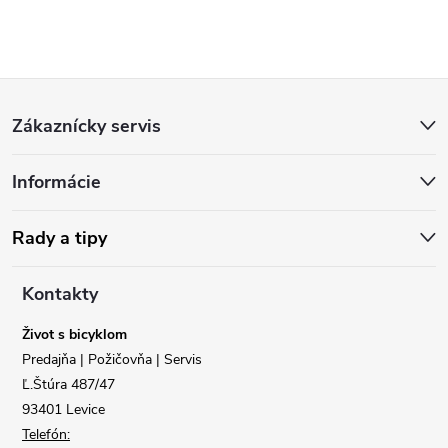
Z
Zákaznícky servis
á
Informácie
p
ä
Rady a tipy
t
Kontakty
i
Život s bicyklom
Predajňa | Požičovňa | Servis
e
Ľ.Štúra 487/47
93401 Levice
Telefón: