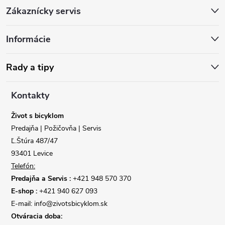
Zákaznícky servis
á
Informácie
p
ä
Rady a tipy
t
Kontakty
i
Život s bicyklom
Predajňa | Požičovňa | Servis
e
Ľ.Štúra 487/47
93401 Levice
Telefón:
Predajňa a Servis :
+421 948 570 370
E-shop :
+421 940 627 093
E-mail: info@zivotsbicyklom.sk
Otváracia doba: