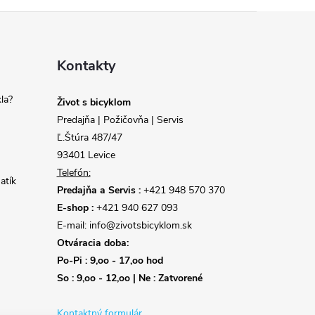
Kontakty
la?
Život s bicyklom
Predajňa | Požičovňa | Servis
Ľ.Štúra 487/47
93401 Levice
Telefón:
atík
Predajňa a Servis :
+421 948 570 370
E-shop :
+421 940 627 093
E-mail: info@zivotsbicyklom.sk
Otváracia doba:
Po-Pi : 9,oo - 17,oo hod
So : 9,oo - 12,oo | Ne : Zatvorené
Kontaktný formulár