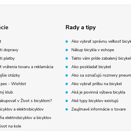
cie
Rady a tipy
t
Ako vybrať správnu veľkosť bicyk
i dopravy
Nákup bicykla v eshope
i platby
Takto vám príde zabalený bicykel
 vrátenia tovaru a reklamácia
Ako poskladať bicykel
jšie otázky
Ako sa označujú rozmery pneum
 pes - Wishlist
Ako vybrať prilbu na bicykel
ný klub
Aká je povinná výbava bicykla
akupovať v Život s bicyklom?
Aké typy bicyklov existujú
icyklov a elektrobicyklov
Zaujímavé informácie o tovare
a elektrobicyklov a bicyklov
ivot na kole