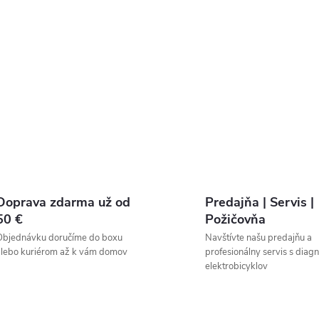
Doprava zdarma už od
Predajňa | Servis |
50 €
Požičovňa
Objednávku doručíme do boxu
Navštívte našu predajňu a
lebo kuriérom až k vám domov
profesionálny servis s diag
elektrobicyklov