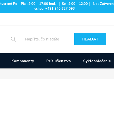
rené Po – Pia : 9:00 – 17:00 hod. | So : 9:00 - 12:00 | Ne : Zatvorené
eshop: +421 940 627 093
HĽADAŤ
Komponenty
Príslušenstvo
Cyklooblečenie