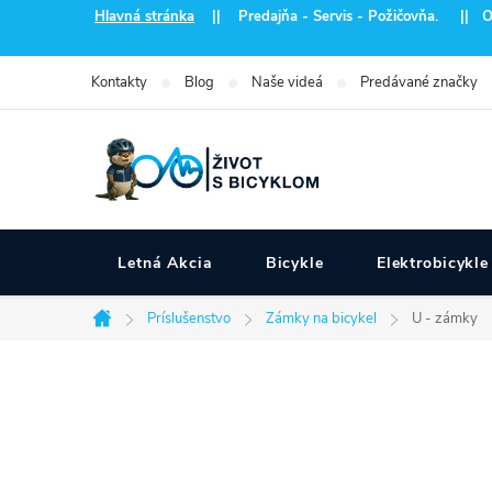
Prejsť
Hlavná stránka
|| Predajňa - Servis - Požičovňa. || Otvo
na
obsah
Kontakty
Blog
Naše videá
Predávané značky
Letná Akcia
Bicykle
Elektrobicykle
Príslušenstvo
Zámky na bicykel
U - zámky
Domov