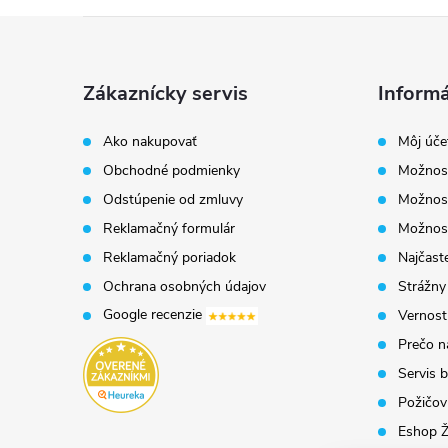
Z
á
Zákaznícky servis
Informá
p
Ako nakupovať
Môj úče
Obchodné podmienky
Možnost
ä
Odstúpenie od zmluvy
Možnost
t
Reklamačný formulár
Možnosť
Reklamačný poriadok
Najčaste
i
Ochrana osobných údajov
Strážny
Google recenzie
Vernost
e
Prečo n
Servis b
Požičovň
Eshop Ž