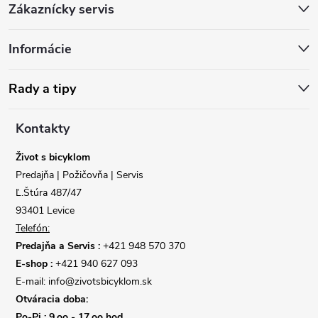
Zákaznícky servis
á
Informácie
p
ä
Rady a tipy
t
Kontakty
i
Život s bicyklom
Predajňa | Požičovňa | Servis
e
Ľ.Štúra 487/47
93401 Levice
Telefón:
Predajňa a Servis :
+421 948 570 370
E-shop :
+421 940 627 093
E-mail: info@zivotsbicyklom.sk
Otváracia doba:
Po-Pi : 9,oo - 17,oo hod