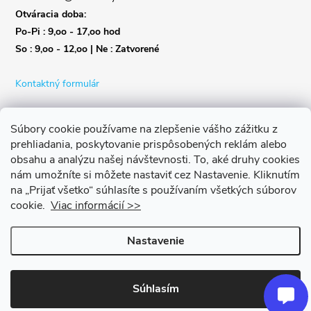
Otváracia doba:
Po-Pi : 9,oo - 17,oo hod
So : 9,oo - 12,oo | Ne : Zatvorené
Kontaktný formulár
Súbory cookie používame na zlepšenie vášho zážitku z
prehliadania, poskytovanie prispôsobených reklám alebo
obsahu a analýzu našej návštevnosti.
To, aké druhy cookies
nám umožníte si môžete nastaviť cez Nastavenie.
Kliknutím
na „Prijať všetko“ súhlasíte s používaním všetkých súborov
cookie.
Viac informácií >>
Nastavenie
Copyright 2026
Život s bicyklom
. Všetky práva vyhradené.
Upraviť
nastavenie cookies
Súhlasím
Vytvoril Shoptet Premium