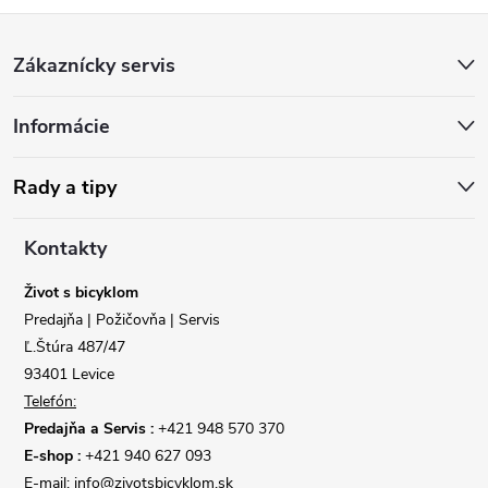
Z
Zákaznícky servis
á
Informácie
p
ä
Rady a tipy
t
Kontakty
i
Život s bicyklom
Predajňa | Požičovňa | Servis
e
Ľ.Štúra 487/47
93401 Levice
Telefón:
Predajňa a Servis :
+421 948 570 370
E-shop :
+421 940 627 093
E-mail: info@zivotsbicyklom.sk