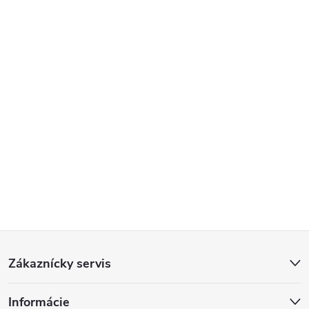
Z
Zákaznícky servis
á
Informácie