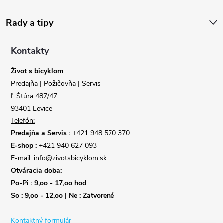
p
ä
Rady a tipy
t
Kontakty
i
Život s bicyklom
Predajňa | Požičovňa | Servis
e
Ľ.Štúra 487/47
93401 Levice
Telefón:
Predajňa a Servis :
+421 948 570 370
E-shop :
+421 940 627 093
E-mail: info@zivotsbicyklom.sk
Otváracia doba:
Po-Pi : 9,oo - 17,oo hod
So : 9,oo - 12,oo | Ne : Zatvorené
Kontaktný formulár