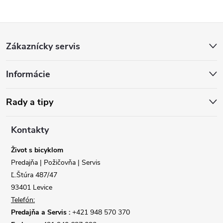
Z
Zákaznícky servis
á
Informácie
p
ä
Rady a tipy
t
Kontakty
i
Život s bicyklom
Predajňa | Požičovňa | Servis
e
Ľ.Štúra 487/47
93401 Levice
Telefón:
Predajňa a Servis :
+421 948 570 370