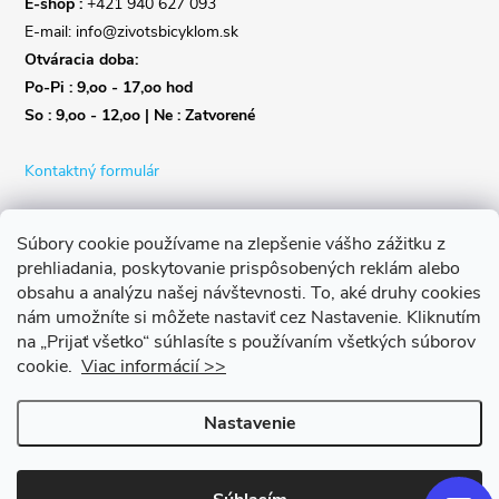
E-shop :
+421 940 627 093
E-mail: info@zivotsbicyklom.sk
Otváracia doba:
Po-Pi : 9,oo - 17,oo hod
So : 9,oo - 12,oo | Ne : Zatvorené
Kontaktný formulár
Súbory cookie používame na zlepšenie vášho zážitku z
prehliadania, poskytovanie prispôsobených reklám alebo
obsahu a analýzu našej návštevnosti.
To, aké druhy cookies
nám umožníte si môžete nastaviť cez Nastavenie.
Kliknutím
na „Prijať všetko“ súhlasíte s používaním všetkých súborov
cookie.
Viac informácií >>
Nastavenie
Copyright 2026
Život s bicyklom
. Všetky práva vyhradené.
Upraviť
nastavenie cookies