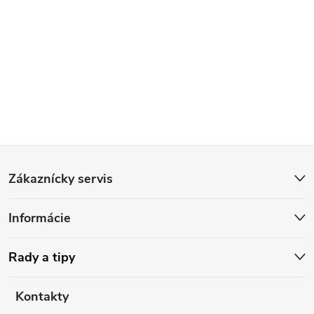
Z
Zákaznícky servis
á
Informácie
p
ä
Rady a tipy
t
Kontakty