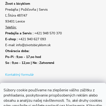
i
Život s bicyklom
Predajňa | Požičovňa | Servis
e
Ľ.Štúra 487/47
93401 Levice
Telefón:
Predajňa a Servis :
+421 948 570 370
E-shop :
+421 940 627 093
E-mail: info@zivotsbicyklom.sk
Otváracia doba:
Po-Pi : 9,oo - 17,oo hod
So : 9,oo - 12,oo | Ne : Zatvorené
Kontaktný formulár
Súbory cookie používame na zlepšenie vášho zážitku z
prehliadania, poskytovanie prispôsobených reklám alebo
obsahu a analýzu našej návštevnosti.
To, aké druhy cookies
nám umožníte si môžete nastaviť cez Nastavenie.
Kliknutím