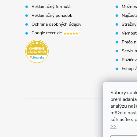
t
Reklamačný formulár
Možnosť
Reklamačný poriadok
Najčaste
i
Ochrana osobných údajov
Strážny
Google recenzie
Vernost
e
Prečo n
Servis b
Požičovň
Eshop Ž
Súbory cook
prehliadani
analýzu naš
môžete nast
súhlasíte s
>>