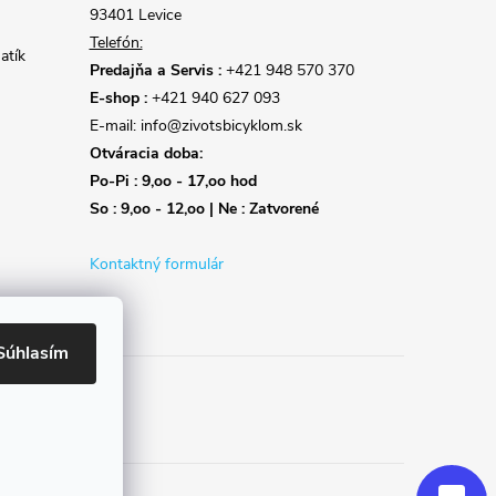
93401 Levice
Telefón:
atík
Predajňa a Servis :
+421 948 570 370
E-shop :
+421 940 627 093
E-mail: info@zivotsbicyklom.sk
Otváracia doba:
Po-Pi : 9,oo - 17,oo hod
So : 9,oo - 12,oo | Ne : Zatvorené
Kontaktný formulár
Súhlasím
Reklamácie
Doprava
Poslať