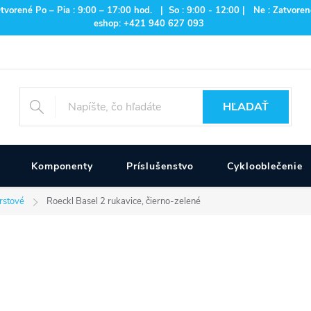
rené Po – Pia : 9:00 – 17:00 hod. | So : 9:00 - 12:00 | Ne : Zatvorené
eshop: +421 940 627 093
HĽADAŤ
Komponenty
Príslušenstvo
Cyklooblečenie
rstové
Roeckl Basel 2 rukavice, čierno-zelené