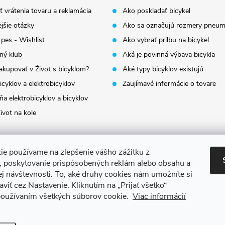
 vrátenia tovaru a reklamácia
Ako poskladať bicykel
jšie otázky
Ako sa označujú rozmery pneum
 pes - Wishlist
Ako vybrať prilbu na bicykel
ný klub
Aká je povinná výbava bicykla
akupovať v Život s bicyklom?
Aké typy bicyklov existujú
icyklov a elektrobicyklov
Zaujímavé informácie o tovare
a elektrobicyklov a bicyklov
ivot na kole
ie používame na zlepšenie vášho zážitku z
a, poskytovanie prispôsobených reklám alebo obsahu a
ej návštevnosti.
To, aké druhy cookies nám umožníte si
aviť cez Nastavenie.
Kliknutím na „Prijať všetko“
 používaním všetkých súborov cookie.
Viac informácií