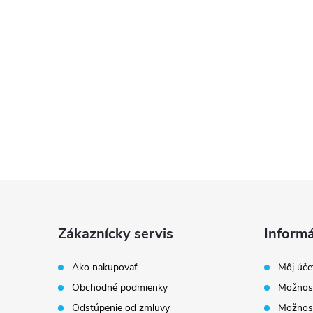
Z
á
Zákaznícky servis
Informá
p
Ako nakupovať
Môj úče
Obchodné podmienky
Možnost
ä
Odstúpenie od zmluvy
Možnost