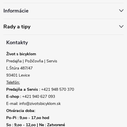
á
Informácie
p
ä
Rady a tipy
t
Kontakty
i
Život s bicyklom
Predajňa | Požičovňa | Servis
e
Ľ.Štúra 487/47
93401 Levice
Telefón:
Predajňa a Servis :
+421 948 570 370
E-shop :
+421 940 627 093
E-mail: info@zivotsbicyklom.sk
Otváracia doba:
Po-Pi : 9,oo - 17,oo hod
So : 9,oo - 12,oo | Ne : Zatvorené