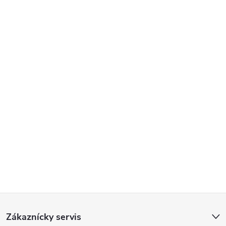
Poslať
Z
Zákaznícky servis