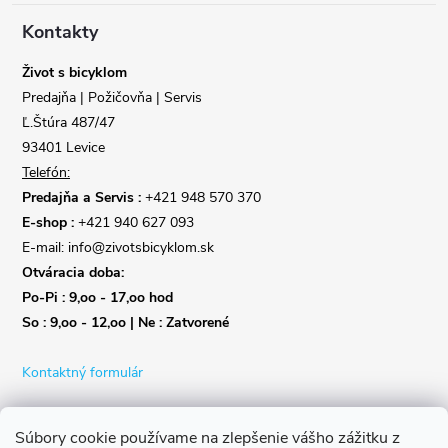
t
Kontakty
i
Život s bicyklom
Predajňa | Požičovňa | Servis
e
Ľ.Štúra 487/47
93401 Levice
Telefón:
Predajňa a Servis :
+421 948 570 370
E-shop :
+421 940 627 093
E-mail: info@zivotsbicyklom.sk
Otváracia doba:
Po-Pi : 9,oo - 17,oo hod
So : 9,oo - 12,oo | Ne : Zatvorené
Kontaktný formulár
Súbory cookie používame na zlepšenie vášho zážitku z