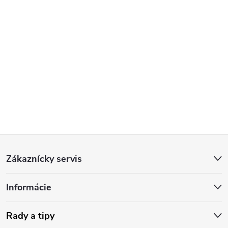
Z
Zákaznícky servis
á
Informácie
p
ä
Rady a tipy