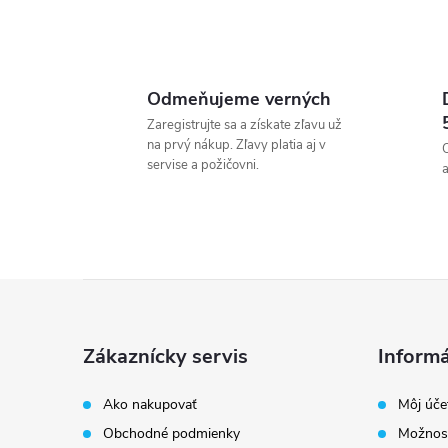
Odmeňujeme verných
Zaregistrujte sa a získate zľavu už
na prvý nákup. Zľavy platia aj v
servise a požičovni.
a
Z
á
Zákaznícky servis
Informá
p
Ako nakupovať
Môj úče
Obchodné podmienky
Možnost