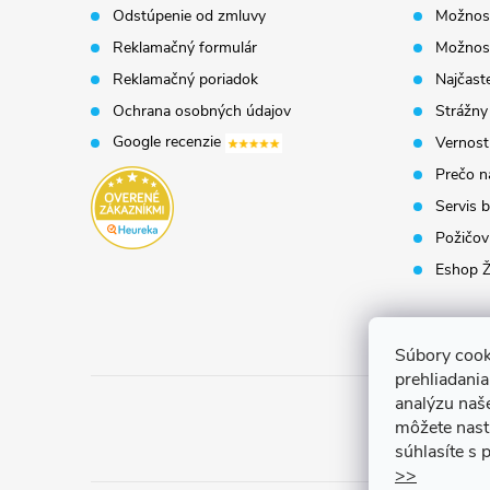
ä
Odstúpenie od zmluvy
Možnost
t
Reklamačný formulár
Možnosť
Reklamačný poriadok
Najčaste
i
Ochrana osobných údajov
Strážny
Google recenzie
Vernost
e
Prečo n
Servis b
Požičovň
Eshop Ž
Súbory cook
prehliadani
analýzu naš
môžete nast
súhlasíte s
>>