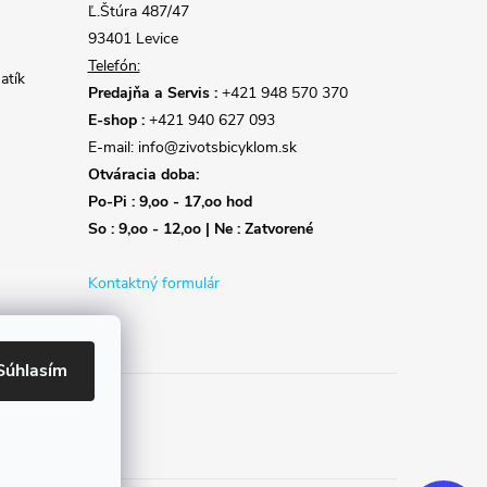
Ľ.Štúra 487/47
93401 Levice
Telefón:
atík
Predajňa a Servis :
+421 948 570 370
E-shop :
+421 940 627 093
E-mail: info@zivotsbicyklom.sk
Otváracia doba:
Po-Pi : 9,oo - 17,oo hod
So : 9,oo - 12,oo | Ne : Zatvorené
Kontaktný formulár
Súhlasím
Reklamácie
Doprava