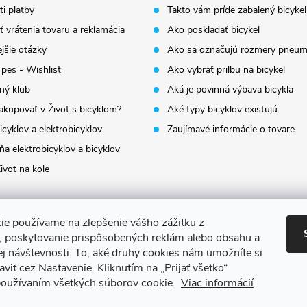
i platby
Takto vám príde zabalený bicykel
 vrátenia tovaru a reklamácia
Ako poskladať bicykel
jšie otázky
Ako sa označujú rozmery pneum
 pes - Wishlist
Ako vybrať prilbu na bicykel
ný klub
Aká je povinná výbava bicykla
akupovať v Život s bicyklom?
Aké typy bicyklov existujú
icyklov a elektrobicyklov
Zaujímavé informácie o tovare
a elektrobicyklov a bicyklov
ivot na kole
ie používame na zlepšenie vášho zážitku z
a, poskytovanie prispôsobených reklám alebo obsahu a
ej návštevnosti.
To, aké druhy cookies nám umožníte si
aviť cez Nastavenie.
Kliknutím na „Prijať všetko“
 používaním všetkých súborov cookie.
Viac informácií