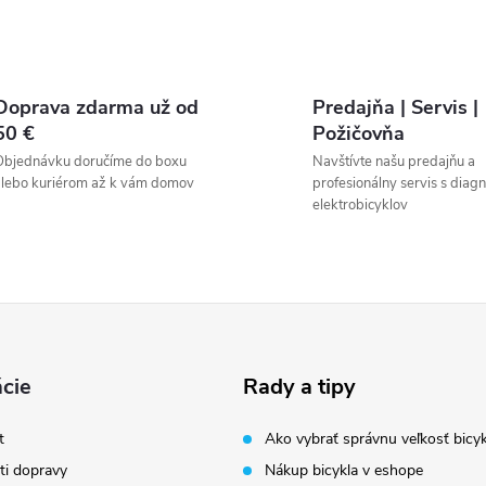
Doprava zdarma už od
Predajňa | Servis |
50 €
Požičovňa
Objednávku doručíme do boxu
Navštívte našu predajňu a
lebo kuriérom až k vám domov
profesionálny servis s diag
elektrobicyklov
cie
Rady a tipy
t
Ako vybrať správnu veľkosť bicyk
i dopravy
Nákup bicykla v eshope