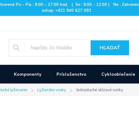
rené Po – Pia : 9:00 – 17:00 hod. | So : 9:00 - 12:00 | Ne : Zatvorené
eshop: +421 940 627 093
HĽADAŤ
Komponenty
Príslušenstvo
Cyklooblečenie
ecké lyžovanie
Lyžiarske vosky
Jednoduché sklzové vosky