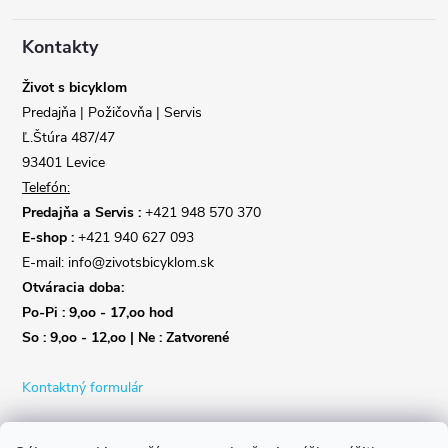
ä
t
Kontakty
i
Život s bicyklom
Predajňa | Požičovňa | Servis
e
Ľ.Štúra 487/47
93401 Levice
Telefón:
Predajňa a Servis :
+421 948 570 370
E-shop :
+421 940 627 093
E-mail: info@zivotsbicyklom.sk
Otváracia doba:
Po-Pi : 9,oo - 17,oo hod
So : 9,oo - 12,oo | Ne : Zatvorené
Kontaktný formulár