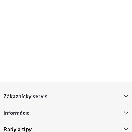
Z
Zákaznícky servis
á
Informácie
p
Rady a tipy