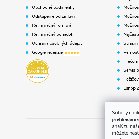
Obchodné podmienky
Možnost
ä
Odstúpenie od zmluvy
Možnost
t
Reklamačný formulár
Možnosť
Reklamačný poriadok
Najčaste
i
Ochrana osobných údajov
Strážny
Google recenzie
Vernost
e
Prečo n
Servis b
Požičovň
Eshop Ž
Súbory cook
prehliadani
analýzu naš
môžete nast