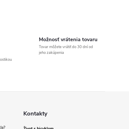
Možnosť vrátenia tovaru
Tovar môžete vrátiť do 30 dní od
jeho zakúpenia
nostikou
Kontakty
la?
Život s bicyklom