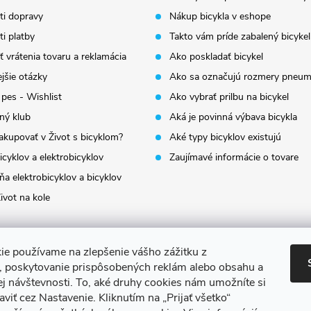
i dopravy
Nákup bicykla v eshope
i platby
Takto vám príde zabalený bicykel
 vrátenia tovaru a reklamácia
Ako poskladať bicykel
jšie otázky
Ako sa označujú rozmery pneum
 pes - Wishlist
Ako vybrať prilbu na bicykel
ný klub
Aká je povinná výbava bicykla
akupovať v Život s bicyklom?
Aké typy bicyklov existujú
icyklov a elektrobicyklov
Zaujímavé informácie o tovare
a elektrobicyklov a bicyklov
ivot na kole
ie používame na zlepšenie vášho zážitku z
a, poskytovanie prispôsobených reklám alebo obsahu a
ej návštevnosti.
To, aké druhy cookies nám umožníte si
aviť cez Nastavenie.
Kliknutím na „Prijať všetko“