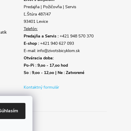
Predajňa | Požičovňa | Servis
Ľ.Štúra 487/47
93401 Levice
Telefón:
atík
Predajňa a Servis :
+421 948 570 370
E-shop :
+421 940 627 093
E-mail: info@zivotsbicyklom.sk
Otváracia doba:
Po-Pi : 9,oo - 17,oo hod
So : 9,oo - 12,oo | Ne : Zatvorené
Kontaktný formulár
Súhlasím
Reklamácie
Doprava