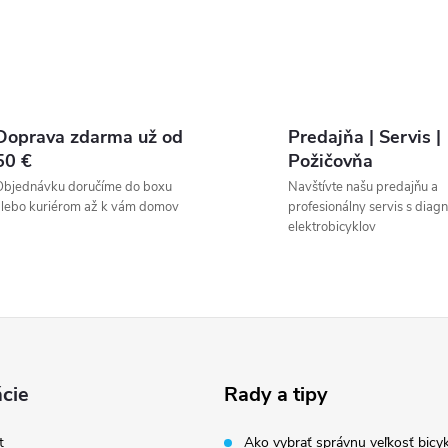
Doprava zdarma už od
Predajňa | Servis |
50 €
Požičovňa
Objednávku doručíme do boxu
Navštívte našu predajňu a
lebo kuriérom až k vám domov
profesionálny servis s diag
elektrobicyklov
cie
Rady a tipy
t
Ako vybrať správnu veľkosť bicyk