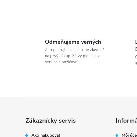
Odmeňujeme verných
Zaregistrujte sa a získate zľavu už
na prvý nákup. Zľavy platia aj v
servise a požičovni.
a
Z
á
Zákaznícky servis
Informá
p
Ako nakupovať
Môj úče