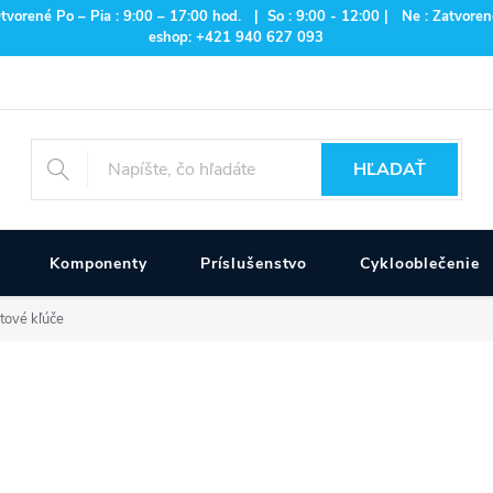
rené Po – Pia : 9:00 – 17:00 hod. | So : 9:00 - 12:00 | Ne : Zatvorené
eshop: +421 940 627 093
HĽADAŤ
Komponenty
Príslušenstvo
Cyklooblečenie
ové kľúče