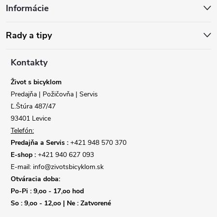
Informácie
p
ä
Rady a tipy
t
Kontakty
i
Život s bicyklom
Predajňa | Požičovňa | Servis
e
Ľ.Štúra 487/47
93401 Levice
Telefón:
Predajňa a Servis :
+421 948 570 370
E-shop :
+421 940 627 093
E-mail: info@zivotsbicyklom.sk
Otváracia doba:
Po-Pi : 9,oo - 17,oo hod
So : 9,oo - 12,oo | Ne : Zatvorené