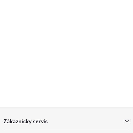
Poslať
Z
Zákaznícky servis
á