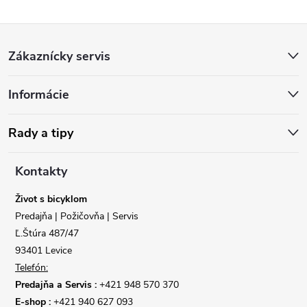
Z
Zákaznícky servis
á
Informácie
p
ä
Rady a tipy
t
Kontakty
i
Život s bicyklom
Predajňa | Požičovňa | Servis
e
Ľ.Štúra 487/47
93401 Levice
Telefón:
Predajňa a Servis :
+421 948 570 370
E-shop :
+421 940 627 093