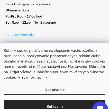
E-mail: info@zivotsbicyklom.sk
Otváracia doba:
Po-Pi : 9,oo - 17,oo hod
So : 9,oo - 12,oo | Ne : Zatvorené
Kontaktný formulár
Súbory cookie používame na zlepšenie vášho zážitku z
prehliadania, poskytovanie prispôsobených reklám alebo
obsahu a analýzu našej návštevnosti.
To, aké druhy cookies
nám umožníte si môžete nastaviť cez Nastavenie.
Kliknutím
na „Prijať všetko“ súhlasíte s používaním všetkých súborov
cookie.
Viac informácií >>
Nastavenie
Copyright 2026
Život s bicyklom
. Všetky práva vyhradené.
Upraviť
nastavenie cookies
Súhlasím