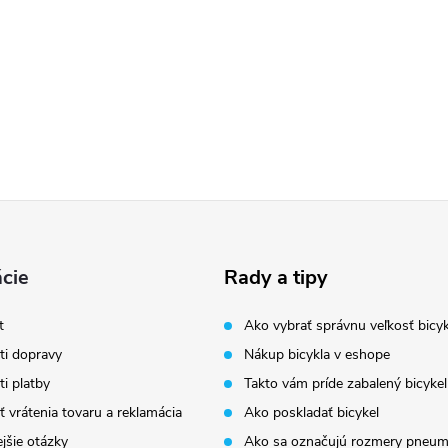
cie
Rady a tipy
t
Ako vybrať správnu veľkosť bicyk
i dopravy
Nákup bicykla v eshope
i platby
Takto vám príde zabalený bicykel
 vrátenia tovaru a reklamácia
Ako poskladať bicykel
jšie otázky
Ako sa označujú rozmery pneum