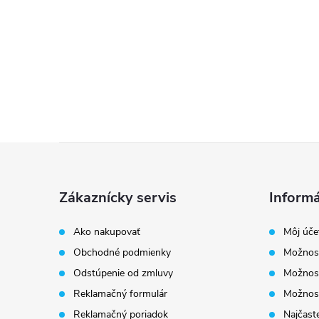
Z
á
Zákaznícky servis
Informá
p
Ako nakupovať
Môj úče
Obchodné podmienky
Možnost
ä
Odstúpenie od zmluvy
Možnost
t
Reklamačný formulár
Možnosť
Reklamačný poriadok
Najčaste