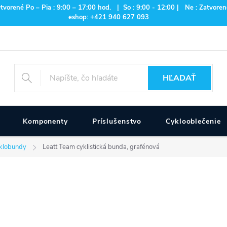
rené Po – Pia : 9:00 – 17:00 hod. | So : 9:00 - 12:00 | Ne : Zatvorené
eshop: +421 940 627 093
HĽADAŤ
Komponenty
Príslušenstvo
Cyklooblečenie
klobundy
Leatt Team cyklistická bunda, grafénová