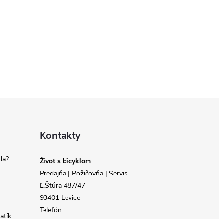
Kontakty
la?
Život s bicyklom
Predajňa | Požičovňa | Servis
Ľ.Štúra 487/47
93401 Levice
Telefón:
atík