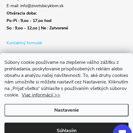
E-mail: info@zivotsbicyklom.sk
Otváracia doba:
Po-Pi : 9,oo - 17,oo hod
So : 9,oo - 12,oo | Ne : Zatvorené
Kontaktný formulár
Súbory cookie používame na zlepšenie vášho zážitku z
prehliadania, poskytovanie prispôsobených reklám alebo
obsahu a analýzu našej návštevnosti.
To, aké druhy cookies
nám umožníte si môžete nastaviť cez Nastavenie.
Kliknutím
na „Prijať všetko“ súhlasíte s používaním všetkých súborov
cookie.
Viac informácií >>
Nastavenie
Copyright 2026
Život s bicyklom
. Všetky práva vyhradené.
Upraviť
nastavenie cookies
Súhlasím