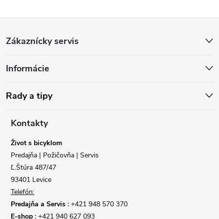
Z
Zákaznícky servis
á
Informácie
p
ä
Rady a tipy
t
Kontakty
i
Život s bicyklom
Predajňa | Požičovňa | Servis
e
Ľ.Štúra 487/47
93401 Levice
Telefón:
Predajňa a Servis :
+421 948 570 370
E-shop :
+421 940 627 093