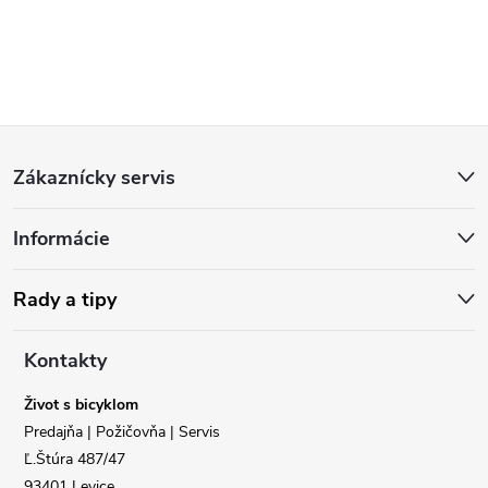
Z
Zákaznícky servis
á
Informácie
p
ä
Rady a tipy
t
Kontakty
i
Život s bicyklom
Predajňa | Požičovňa | Servis
e
Ľ.Štúra 487/47
93401 Levice