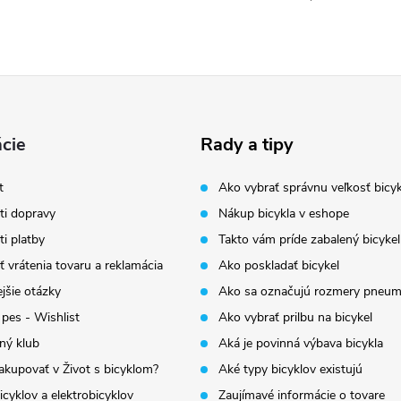
cie
Rady a tipy
t
Ako vybrať správnu veľkosť bicyk
i dopravy
Nákup bicykla v eshope
i platby
Takto vám príde zabalený bicykel
 vrátenia tovaru a reklamácia
Ako poskladať bicykel
jšie otázky
Ako sa označujú rozmery pneum
 pes - Wishlist
Ako vybrať prilbu na bicykel
ný klub
Aká je povinná výbava bicykla
akupovať v Život s bicyklom?
Aké typy bicyklov existujú
icyklov a elektrobicyklov
Zaujímavé informácie o tovare