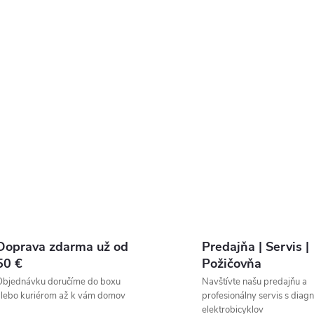
Doprava zdarma už od
Predajňa | Servis |
50 €
Požičovňa
Objednávku doručíme do boxu
Navštívte našu predajňu a
lebo kuriérom až k vám domov
profesionálny servis s diag
elektrobicyklov