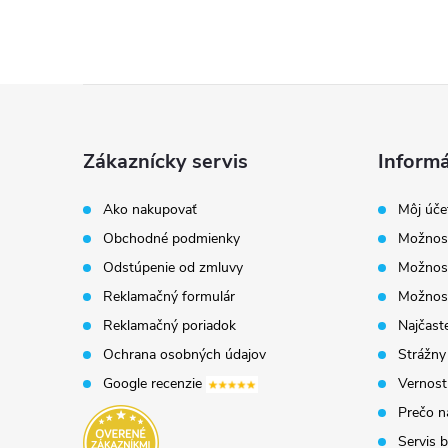
Z
á
Zákaznícky servis
Informá
p
Ako nakupovať
Môj úče
Obchodné podmienky
Možnost
ä
Odstúpenie od zmluvy
Možnost
t
Reklamačný formulár
Možnosť
Reklamačný poriadok
Najčaste
i
Ochrana osobných údajov
Strážny
Google recenzie
Vernost
e
Prečo n
Servis b