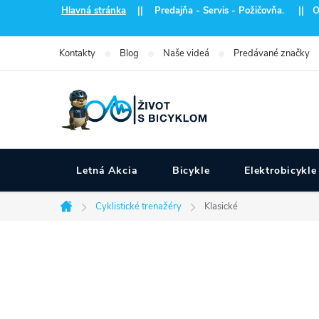
Prejsť
Hlavná stránka
|| Predajňa - Servis - Požičovňa. || Otvo
na
obsah
Kontakty
Blog
Naše videá
Predávané značky
Letná Akcia
Bicykle
Elektrobicykle
Cyklistické trenažéry
Klasické
Domov