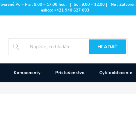
rené Po – Pia : 9:00 – 17:00 hod. | So : 9:00 - 12:00 | Ne : Zatvorené
eshop: +421 940 627 093
HĽADAŤ
Komponenty
Príslušenstvo
Cyklooblečenie