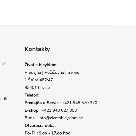
Kontakty
la?
Život s bicyklom
Predajňa | Požičovňa | Servis
Ľ.Štúra 487/47
93401 Levice
Telefón:
atík
Predajňa a Servis :
+421 948 570 370
E-shop :
+421 940 627 093
E-mail: info@zivotsbicyklom.sk
Otváracia doba:
Po-Pi : 9,oo - 17,oo hod